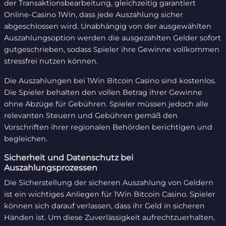
der Transaktionsbearbeitung, gleichzeitig garantiert
Online-Casino 1Win, dass jede Auszahlung sicher
abgeschlossen wird. Unabhängig von der ausgewählten
Auszahlungsoption werden die ausgezahlten Gelder sofort
gutgeschrieben, sodass Spieler ihre Gewinne vollkommen
stressfrei nutzen können.
Die Auszahlungen bei 1Win Bitcoin Casino sind kostenlos.
Die Spieler behalten den vollen Betrag ihrer Gewinne
ohne Abzüge für Gebühren. Spieler müssen jedoch alle
relevanten Steuern und Gebühren gemäß den
Vorschriften ihrer regionalen Behörden berichtigen und
begleichen.
Sicherheit und Datenschutz bei
Auszahlungsprozessen
Die Sicherstellung der sicheren Auszahlung von Geldern
ist ein wichtiges Anliegen für 1Win Bitcoin Casino. Spieler
können sich darauf verlassen, dass ihr Geld in sicheren
Händen ist. Um diese Zuverlässigkeit aufrechtzuerhalten,