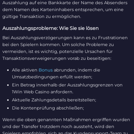
Auszahlung auf eine Bankkarte der Name des Absenders
dem Namen des Karteninhabers entsprechen, um eine
gültige Transaktion zu ermöglichen.
Auszahlungsprobleme: Wie Sie sie lösen
Bei Auszahlungsverzögerungen kann es zu Frustrationen
bei den Spielern kommen. Um solche Probleme zu
vermeiden, ist es wichtig, potenzielle Ursachen für
Transaktionsverweigerungen vorab zu beseitigen:
Alle aktiven
Bonus
abrunden, indem die
Umsatzbedingungen erfüllt werden;
Ein Betrag innerhalb der Auszahlungsgrenzen von
1Win Web Casino anfordern.
Aktuelle Zahlungsdetails bereitstellen;
Die Kontenprüfung abschließen;
Wenn die oben genannten Maßnahmen ergriffen wurden
und der Transfer trotzdem noch aussteht, wird den
Spielern empfohlen, sich an das Kundensupport-Team zu