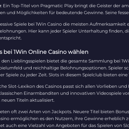
e
: Ein Top-Titel von Pragmatic Play bringt die Geister der 
n und Möglichkeiten für bedeutende Gewinne. Seine fesseln
ssive Spiele bei 1Win Casino die meisten Aufmerksamkeit er
elohnungen. Hier kann jeder Spieler Unterhaltung finden, di
ntspricht.
 bei 1Win Online Casino wählen
den Lieblingsspielen bietet die gesamte Sammlung bei 1Wi
Spielumfeld und reichhaltige Belohnungsoptionen. Spieler s
r Spiele zu jeder Zeit. Slots in diesem Spielclub bieten eine 
e Slot-Lexikon des Casinos passt sich allen Vorlieben und 
lassischen Einarmbanditen und innovativen Videospiele von
neuen Titeln aktualisiert.
bieten oft zwei Arten von Jackpots. Neuere Titel bieten Bon
asino ermöglichen es den Nutzern, ihre Gewinne erheblich 
et auch eine Vielzahl von Angeboten für das Spielen von Sl