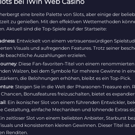
Slots bei 1Win Web Casino
erbergt eine breite Palette von Slots, aber einige der belie
itzeit zu genießen. Mit den effektiven Wettemethoden könne
. Aktuell sind die Top-Spiele auf der Startseite:
adness
: Entwickelt von einem vertrauenswürdigen Spielstudio,
erten Visuals und aufregenden Features. Trotz seiner besch
e beachtliche Auszahlungen erzielen.
 Journey
: Diese Fan-favoriten-Titel von einem renommierten 
nden Walzen, bei dem Symbole für mehrere Gewinne in einer
tärkern, die Belohnungen erhöhen, bleibt es ein Top-Pick.
nture
: Steigen Sie in die Welt der Pharaonen-Treasure ein
Chancen, Bonusfeatures freizuschalten, bietet es expandi
ail
: Ein ikonischer Slot von einem führenden Entwickler, bek
e Gestaltung, einfache Mechaniken und lohnende Extras sich
Ein zeitloser Slot von einem beliebten Anbieter, Starburst b
isuals und konsistenten kleinen Gewinnen. Dieser Titel ist u
en Renditen.