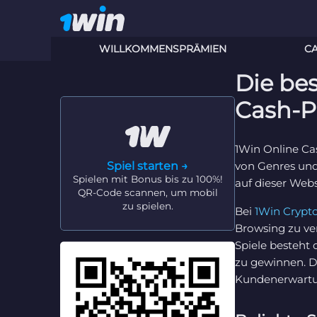
WILLKOMMENSPRÄMIEN
CA
Die bes
Cash-P
1Win Online Cas
Spiel starten →
von Genres und
Spielen mit Bonus bis zu 100%!
auf dieser Webs
QR-Code scannen, um mobil
zu spielen.
Bei
1Win Crypt
Browsing zu ver
Spiele besteht d
zu gewinnen. D
Kundenerwartu