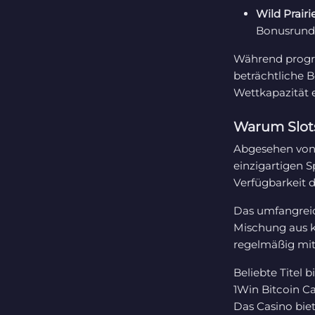
Wild Prairi
Bonusrunde
Während progre
beträchtliche B
Wettkapazität e
Warum Slots
Abgesehen von 
einzigartigen 
Verfügbarkeit de
Das umfangreich
Mischung aus k
regelmäßig mit 
Beliebte Titel 
1Win Bitcoin C
Das Casino biet