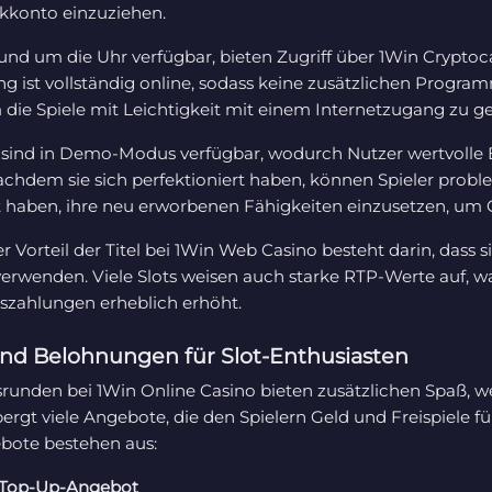
nkkonto einzuziehen.
 rund um die Uhr verfügbar, bieten Zugriff über 1Win Crypto
g ist vollständig online, sodass keine zusätzlichen Program
 die Spiele mit Leichtigkeit mit einem Internetzugang zu g
sind in Demo-Modus verfügbar, wodurch Nutzer wertvolle
chdem sie sich perfektioniert haben, können Spieler probl
t haben, ihre neu erworbenen Fähigkeiten einzusetzen, um 
 Vorteil der Titel bei 1Win Web Casino besteht darin, dass s
rwenden. Viele Slots weisen auch starke RTP-Werte auf, 
uszahlungen erheblich erhöht.
nd Belohnungen für Slot-Enthusiasten
srunden bei 1Win Online Casino bieten zusätzlichen Spaß, w
rgt viele Angebote, die den Spielern Geld und Freispiele für 
bote bestehen aus:
 Top-Up-Angebot