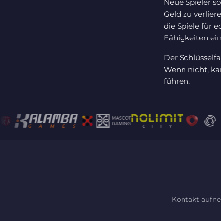
Neue Spieler so
Geld zu verlier
die Spiele für 
Fähigkeiten ei
Der Schlüsselfa
Wenn nicht, kan
führen.
Kontakt aufn