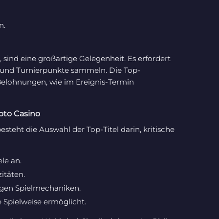
n.
 sind eine großartige Gelegenheit. Es erfordert
en und Turnierpunkte sammeln. Die Top-
Belohnungen, wie im Ereignis-Termin
ypto Casino
esteht die Auswahl der Top-Titel darin, kritische
ele an.
itäten.
tigen Spielmechaniken.
he Spielweise ermöglicht.