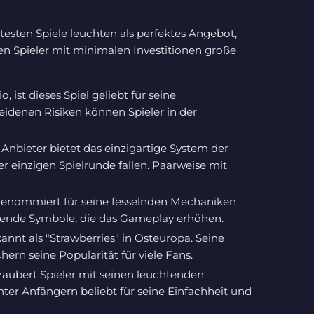
btesten Spiele leuchten als perfektes Angebot,
n Spieler mit minimalen Investitionen große
 ist dieses Spiel geliebt für seine
eidenen Risiken können Spieler in der
Anbieter bietet das einzigartige System der
 einzigen Spielrunde fallen. Paarweise mit
. Renommiert für seine fesselnden Mechaniken
erende Symbole, die das Gameplay erhöhen.
annt als "Strawberries" in Osteuropa. Seine
ern seine Popularität für viele Fans.
ezaubert Spieler mit seinen leuchtenden
nter Anfängern beliebt für seine Einfachheit und