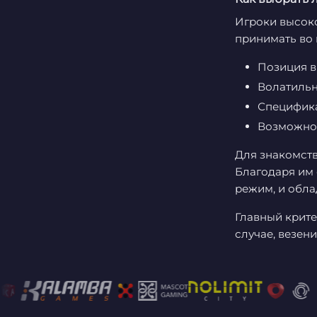
Игроки высоко
принимать во
Позиция в
Волатильно
Специфика
Возможнос
Для знакомств
Благодаря им 
режим, и обла
Главный крите
случае, везен