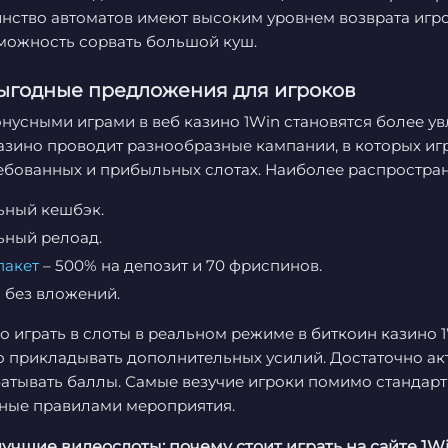
нство автоматов имеют высоким уровнем возврата игрок
можность сорвать большой куш.
ыгодные предложения для игроков
онусными играми в веб казино 1Win становятся более ув
азино проводит разнообразные кампании, в которых иг
ребованных и прибыльных слотах. Наиболее распростра
ьный кешбэк.
ный релоад.
пакет
– 500% на депозит и 70 фриспинов.
без вложений.
о играть в слоты в реальном режиме в биткоин казино 1
о прикладывать дополнительных усилий. Достаточно ак
батывать баллы. Самые везучие игроки помимо стандар
ные правилами мероприятия.
лучшие видеослоты: почему стоит играть на сайте 1W