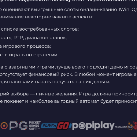
 оценивают выигрышные слоты онлайн-казино 1Win. Одн
 внимание некоторые важные аспекты:
 списке востребованных слотов;
сть, RTP, диапазон ставок;
 игрового процесса;
ть играть по стратегии.
а с азартными играми лучше всего подходят демо игров
отсутствует финансовый риск. В любой момент игровые
дая навыками начать получать на них деньги.
рий выбора — личные желания. Игра должна приносить
ие покинет и наиболее выгодный автомат будет принос