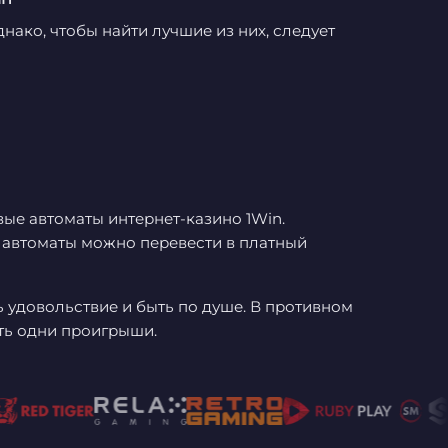
ако, чтобы найти лучшие из них, следует
ые автоматы интернет-казино 1Win.
 автоматы можно перевести в платный
 удовольствие и быть по душе. В противном
ить одни проигрыши.