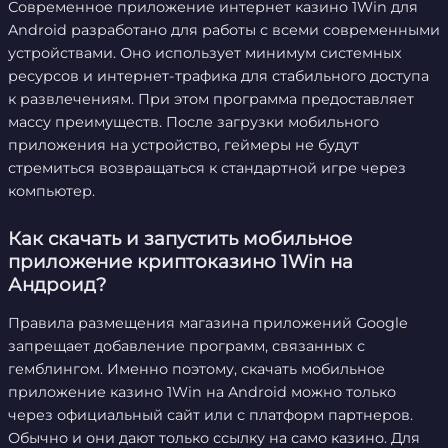
Современное приложение интернет казино 1Win для
Android разработано для работы с всеми современными
устройствами. Оно использует минимум системных
ресурсов и интернет-трафика для стабильного доступа
к развлечениям. При этом программа предоставляет
массу преимуществ. После загрузки мобильного
приложения на устройство, геймеры не будут
стремиться возвращаться к стандартной игре через
компьютер.
Как скачать и запустить мобильное
приложение криптоказино 1Win на
Андроид?
Правила размещения магазина приложений Google
запрещает добавление программ, связанных с
гемблингом. Именно поэтому, скачать мобильное
приложение казино 1Win на Android можно только
через официальный сайт или с платформ партнеров.
Обычно и они дают только ссылку на само казино. Для