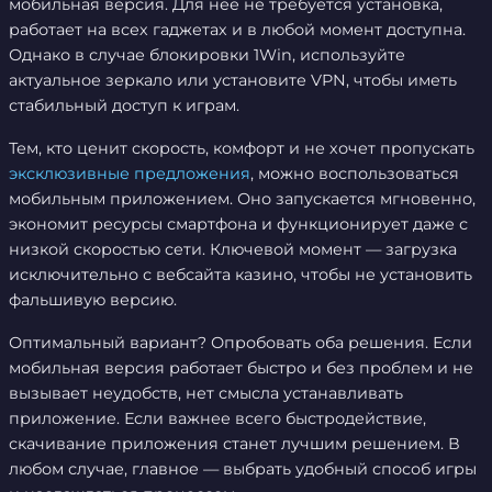
мобильная версия. Для неё не требуется установка,
работает на всех гаджетах и в любой момент доступна.
Однако в случае блокировки 1Win, используйте
актуальное зеркало или установите VPN, чтобы иметь
стабильный доступ к играм.
Тем, кто ценит скорость, комфорт и не хочет пропускать
эксклюзивные предложения
, можно воспользоваться
мобильным приложением. Оно запускается мгновенно,
экономит ресурсы смартфона и функционирует даже с
низкой скоростью сети. Ключевой момент — загрузка
исключительно с вебсайта казино, чтобы не установить
фальшивую версию.
Оптимальный вариант? Опробовать оба решения. Если
мобильная версия работает быстро и без проблем и не
вызывает неудобств, нет смысла устанавливать
приложение. Если важнее всего быстродействие,
скачивание приложения станет лучшим решением. В
любом случае, главное — выбрать удобный способ игры