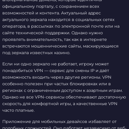
официальному порталу, с сохранением всех
возможностей и контента. Актуальный адрес
актуального зеркала находится в социальных сетях
оператора, в рассылках по электронной почте или на
сайте технической поддержки. Однако нужно
проявлять внимательность, так как в интернете
встречаются мошеннические сайты, маскирующиеся
под зеркала известных казино.
Если ни одно зеркало не работает, игроку может
понадобиться VPN — сервис для смены IP и даёт
возможность входить через другие регионы. VPN
особенно полезен при частых блокировках или в
регионах с ограниченным доступом к азартным играм.
Однако не все VPN-сервисы обеспечивают достаточную
скорость для комфортной игры, а качественные VPN
часто платные.
Приложение для мобильных девайсов избавляет от
подобных сложностей. Оно работает независимо от веб-