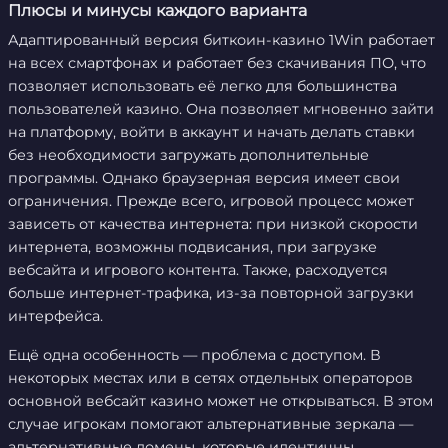
Плюсы и минусы каждого варианта
Адаптированный версия биткоин-казино 1Win работает
на всех смартфонах и работает без скачивания ПО, что
позволяет использовать её легко для большинства
пользователей казино. Она позволяет мгновенно зайти
на платформу, войти в аккаунт и начать делать ставки
без необходимости загружать дополнительные
программы. Однако браузерная версия имеет свои
ограничения. Прежде всего, игровой процесс может
зависеть от качества интернета: при низкой скорости
интернета, возможны подвисания, при загрузке
вебсайта и игрового контента. Также, расходуется
больше интернет-трафика, из-за повторной загрузки
интерфейса.
Ещё одна особенность — проблема с доступом. В
некоторых местах или в сетях отдельных операторов
основной вебсайт казино может не открываться. В этом
случае игрокам помогают альтернативные зеркала —
альтернативные домены, которые идентичны