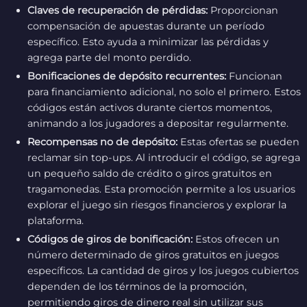
Claves de recuperación de pérdidas:
Proporcionan
compensación de apuestas durante un período
específico. Esto ayuda a minimizar las pérdidas y
agrega parte del monto perdido.
Bonificaciones de depósito recurrentes:
Funcionan
para financiamiento adicional, no solo el primero. Estos
códigos están activos durante ciertos momentos,
animando a los jugadores a depositar regularmente.
Recompensas no de depósito:
Estas ofertas se pueden
reclamar sin top-ups. Al introducir el código, se agrega
un pequeño saldo de crédito o giros gratuitos en
tragamonedas. Esta promoción permite a los usuarios
explorar el juego sin riesgos financieros y explorar la
plataforma.
Códigos de giros de bonificación:
Estos ofrecen un
número determinado de giros gratuitos en juegos
específicos. La cantidad de giros y los juegos cubiertos
dependen de los términos de la promoción,
permitiendo giros de dinero real sin utilizar sus