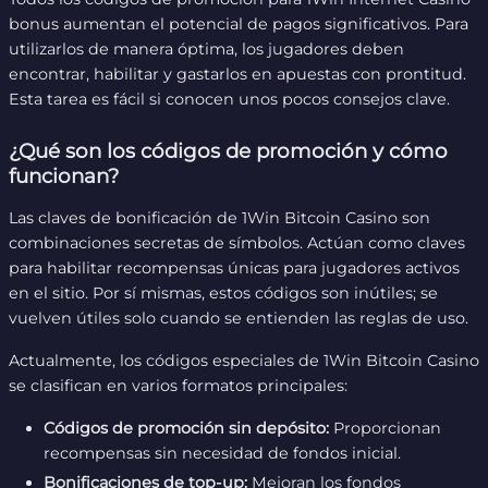
bonus aumentan el potencial de pagos significativos. Para
utilizarlos de manera óptima, los jugadores deben
encontrar, habilitar y gastarlos en apuestas con prontitud.
Esta tarea es fácil si conocen unos pocos consejos clave.
¿Qué son los códigos de promoción y cómo
funcionan?
Las claves de bonificación de 1Win Bitcoin Casino son
combinaciones secretas de símbolos. Actúan como claves
para habilitar recompensas únicas para jugadores activos
en el sitio. Por sí mismas, estos códigos son inútiles; se
vuelven útiles solo cuando se entienden las reglas de uso.
Actualmente, los códigos especiales de 1Win Bitcoin Casino
se clasifican en varios formatos principales:
Códigos de promoción sin depósito:
Proporcionan
recompensas sin necesidad de fondos inicial.
Bonificaciones de top-up:
Mejoran los fondos