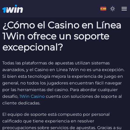
¿Cómo el Casino en Línea
1Win ofrece un soporte
excepcional?
Todas las plataformas de apuestas utilizan sistemas
avanzados, y el Casino en Línea 1Win no es una excepción.
Si bien esta tecnología mejora la experiencia de juego en
general, no todos los jugadores encuentran fácil navegar
por las herramientas del casino. Para abordar cualquier
desafío,
1Win Casino
cuenta con soluciones de soporte al
cliente dedicadas.
El equipo de soporte está compuesto por personal
calificado que tiene experiencia en resolver
preocupaciones sobre servicios de apuestas. Gracias a su