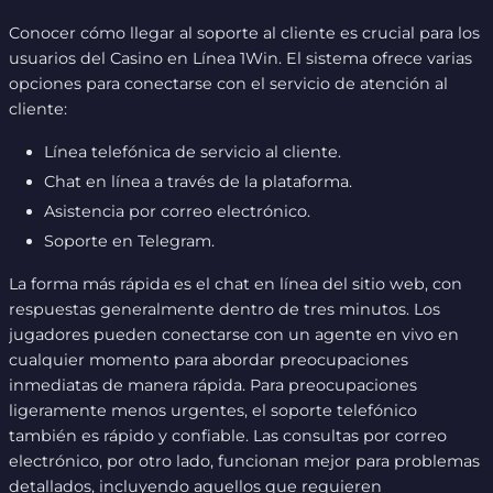
Conocer cómo llegar al soporte al cliente es crucial para los
usuarios del Casino en Línea 1Win. El sistema ofrece varias
opciones para conectarse con el servicio de atención al
cliente:
Línea telefónica de servicio al cliente.
Chat en línea a través de la plataforma.
Asistencia por correo electrónico.
Soporte en Telegram.
La forma más rápida es el chat en línea del sitio web, con
respuestas generalmente dentro de tres minutos. Los
jugadores pueden conectarse con un agente en vivo en
cualquier momento para abordar preocupaciones
inmediatas de manera rápida. Para preocupaciones
ligeramente menos urgentes, el soporte telefónico
también es rápido y confiable. Las consultas por correo
electrónico, por otro lado, funcionan mejor para problemas
detallados, incluyendo aquellos que requieren