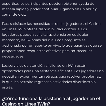
expertise, los participantes pueden obtener ayuda de
manera rápida y poder continuar jugando en un abrir y
cerrar de ojos.
Para satisfacer las necesidades de los jugadores, el Casino
en Línea 1Win ofrece disponibilidad continua. Los
jugadores pueden solicitar asistencia en cualquier
momento, las 24 horas del día. Cada pregunta es
gestionada por un agente en vivo, lo que garantiza que se
proporcionen respuestas efectivas para satisfacer las
necesidades.
Los servicios de atención al cliente en 1Win están
optimizados para una asistencia eficiente. Los jugadores no
necesitan experimentar retrasos para resolver problemas,
lo que les permite regresar a actividades divertidas sin
estrés.
¿Cómo funciona la asistencia al jugador en el
Casino en Línea 1Win?