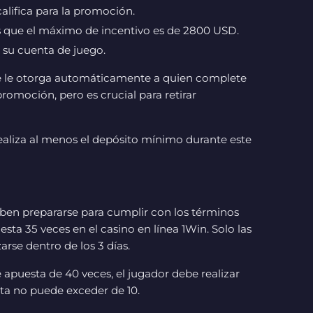
alifica para la promoción.
s que el máximo de incentivo es de 2800 USD.
a su cuenta de juego.
se le otorga automáticamente a quien complete
promoción, pero es crucial para retirar
 realiza al menos el depósito mínimo durante este
deben prepararse para cumplir con los términos
ta 35 veces en el casino en línea 1Win. Solo las
arse dentro de los 3 días.
 apuesta de 40 veces, el jugador debe realizar
ta no puede exceder de 10.